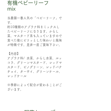
​有機ベビーリーフ
mix
当農園一番人気の「ベビーリーフ」で
す。
約10種類のアブラナ科をミックスし
たベビーリーフになります。からし
菜、マスタード系も入っていますので
食べた後にピリッとした味わいと風味
が特徴です。是非一度ご賞味下さい。
【内容】
アブラナ科/ 水菜、からし水菜、ルッ
コラ、グリーンマスタード、レッドマ
スタード、ピノグリーン、レッドパク
チョイ、ターサイ、グリーンケール、
レッドケール
​※季節によって配合が変わることがご
ざいます。